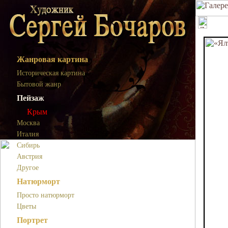
Жанровая картина
Историческая картина
Бытовой жанр
Пейзаж
Крым
Москва
Италия
Сибирь
Австрия
Другое
Натюрморт
Просто натюрморт
Цветы
Портрет