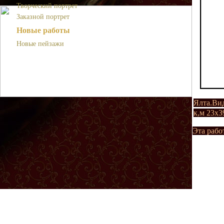
Творческий портрет
Заказной портрет
Новые работы
Новые пейзажи
Ялта.Вид
к,м 23х3
Эта рабо