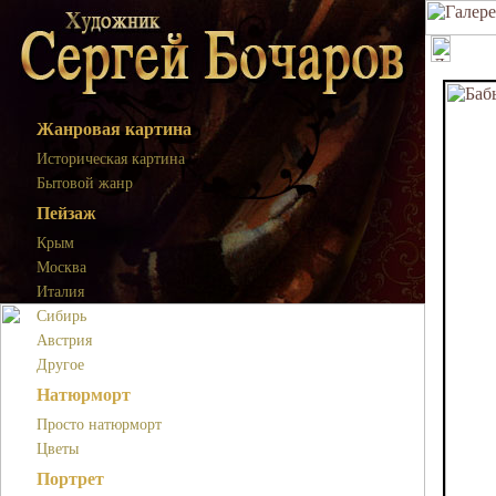
Жанровая картина
Историческая картина
Бытовой жанр
Пейзаж
Крым
Москва
Италия
Сибирь
Австрия
Другое
Натюрморт
Просто натюрморт
Цветы
Портрет