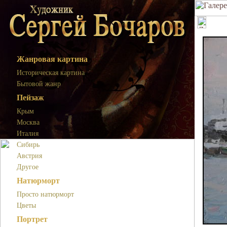
Жанровая картина
Историческая картина
Бытовой жанр
Пейзаж
Крым
Москва
Италия
Сибирь
Австрия
Другое
Натюрморт
Просто натюрморт
Цветы
Портрет