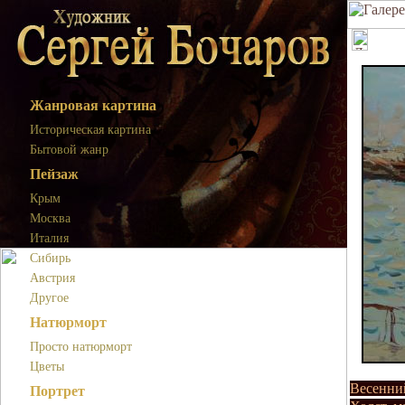
Жанровая картина
Историческая картина
Бытовой жанр
Пейзаж
Крым
Москва
Италия
Сибирь
Австрия
Другое
Натюрморт
Просто натюрморт
Цветы
Весенний
Портрет