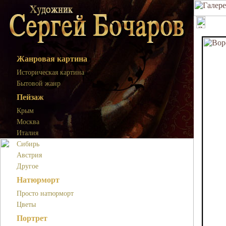
Жанровая картина
Историческая картина
Бытовой жанр
Пейзаж
Крым
Москва
Италия
Сибирь
Австрия
Другое
Натюрморт
Просто натюрморт
Цветы
Портрет