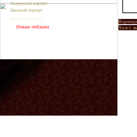
Творческий портрет
Заказной портрет
Новые работы
Воронцо
Новые пейзажи
Холст, м