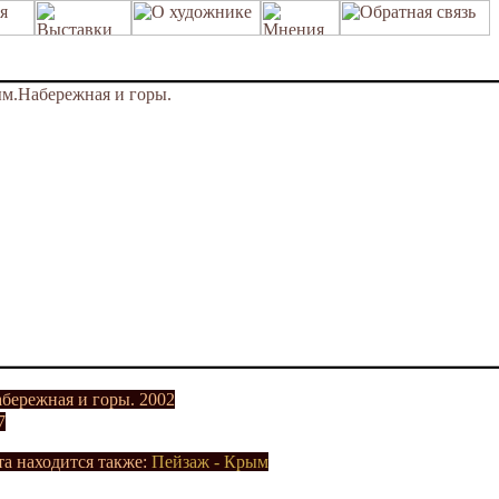
бережная и горы. 2002
7
та находится также:
Пейзаж - Крым