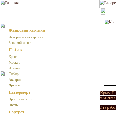
Жанровая картина
Историческая картина
Бытовой жанр
Пейзаж
Крым
Москва
Италия
Сибирь
Австрия
Другое
Натюрморт
Крым.На
х,м 20х3
Просто натюрморт
Цветы
Эта рабо
Портрет