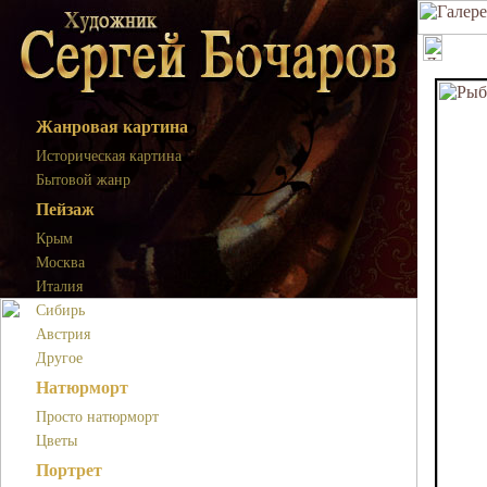
Жанровая картина
Историческая картина
Бытовой жанр
Пейзаж
Крым
Москва
Италия
Сибирь
Австрия
Другое
Натюрморт
Просто натюрморт
Цветы
Портрет