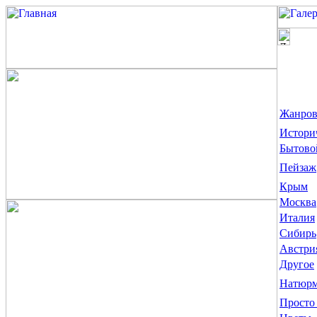
Жанров
Истори
Бытово
Пейзаж
Крым
Москва
Италия
Сибирь
Австри
Другое
Натюрм
Просто