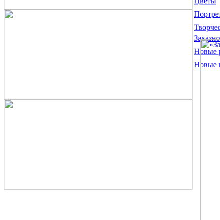
Цветы
Портре
Творче
Заказно
Новые 
Новые 