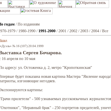
По годам
/
По изданиям
1970-1979
/
1980-1990
/
1991-2000
/
2001
/
2002
/
2003
/
2004
/
Все
Назад
«Дуэль» № 16 (107) 20.04.1999
Выставка Сергея Бочарова.
с 16 апреля по 10 мая
По адресу: ул. Остоженка д. 2, метро "Кропоткинская"
Впервые будет показана новая картина Мастера "Явление народа
патриоты, изгоняющие негодяев.
Экспонируются картины:
"Грачи прилетели" - 500 узнаваемых русскоязычных журналисто
"Охотники", "Неравный брак" - 250 портретов предателей, уни