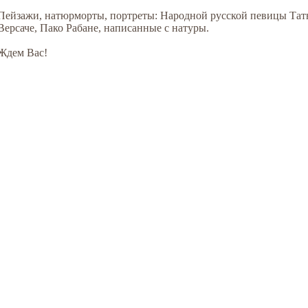
Пейзажи, натюрморты, портреты: Народной русской певицы Та
Версаче, Пако Рабане, написанные с натуры.
Ждем Вас!